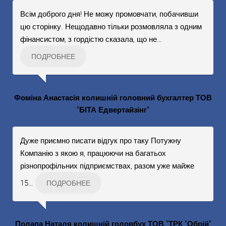
Всім доброго дня! Не можу промовчати, побачивши
цю сторінку. Нещодавно тільки розмовляла з одним
фінансистом, з гордістю сказала, що не
…
ПОДРОБНЕЕ
Фоміна Анастасія колишній головний бухгалтер ТОВ
"БІТА Едвертайзінг"
Дуже приємно писати відгук про таку Потужну
Компанію з якою я, працюючи на багатьох
різнопрофільних підприємствах, разом уже майже
15
…
ПОДРОБНЕЕ
Полапа Наталя колишній головбух ТОВ "ТРК "Обрій"