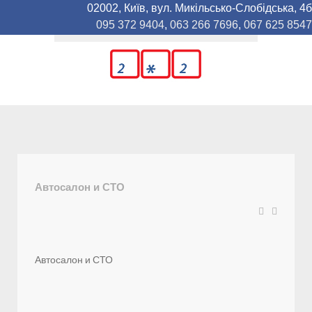
02002, Київ, вул. Микільсько-Слобідська, 4б
095 372 9404
,
063 266 7696
,
067 625 8547
Автосалон и СТО
Автосалон и СТО