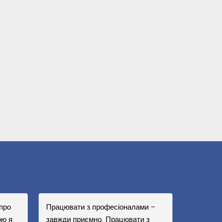
про
Працювати з професіоналами –
ю я,
завжди приємно. Працювати з