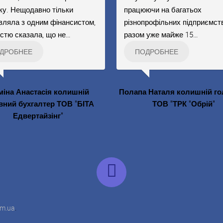
нку. Нещодавно тільки
працюючи на багатьох
вляла з одним фінансистом,
різнопрофільних підприємст
істю сказала, що не
…
разом уже майже 15
…
ДРОБНЕЕ
ПОДРОБНЕЕ
іна Анастасія колишній
Полапа Наталя колишній го
вний бухгалтер ТОВ "БІТА
ТОВ "ТРК "Обрій"
Едвертайзінг"
om.ua
.