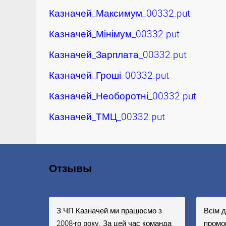
Казначей_Максимум_00332.put
Казначей_Мінімум_00332.put
Казначей_Зарплата_00332.put
Казначей_Гроші_00332.put
Казначей_Необоротні_00332.put
Казначей_ТМЦ_00332.put
Отзывы
З ЧП Казначей ми працюємо з
Всім 
2008-го року. За цей час команда
промо