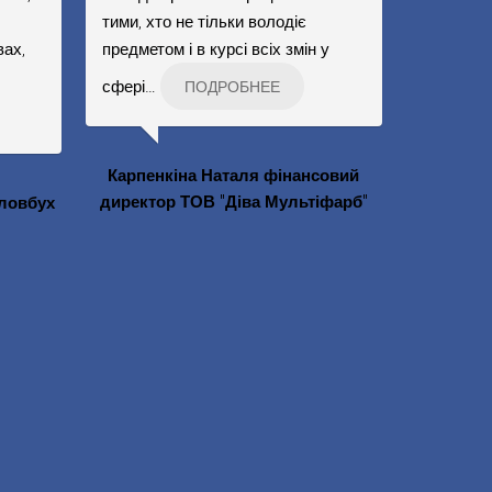
тими, хто не тільки володіє
вах,
предметом і в курсі всіх змін у
сфері
…
ПОДРОБНЕЕ
Карпенкіна Наталя фінансовий
директор ТОВ "Діва Мультіфарб"
ловбух