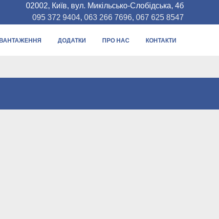
02002, Київ, вул. Микільсько-Слобідська, 4б
095 372 9404
,
063 266 7696
,
067 625 8547
ВАНТАЖЕННЯ
ДОДАТКИ
ПРО НАС
КОНТАКТИ