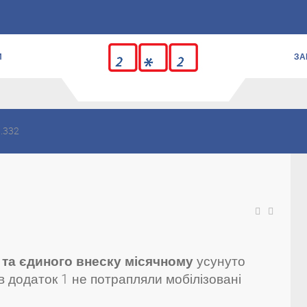
И
ЗА
.332
 та єдиного внеску місячному
усунуто
в додаток 1 не потрапляли мобілізовані