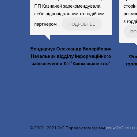
ПП Казначей зарекомендувала
сторі
себе відповідальним та надійним
розмо
з горд
партнером,
…
ПОДРОБНЕЕ
ПО
Бондарчук Олександр Валерійович
Начальник відділу інформаційного
Фом
забезпечення КП "Київміськсвітло"
голо
© 2000 - 2021 2x2 Порядок там где мы
www.2x2soft.c