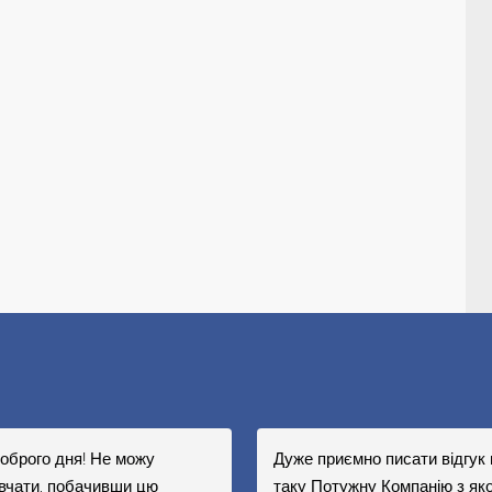
доброго дня! Не можу
Дуже приємно писати відгук 
вчати, побачивши цю
таку Потужну Компанію з яко